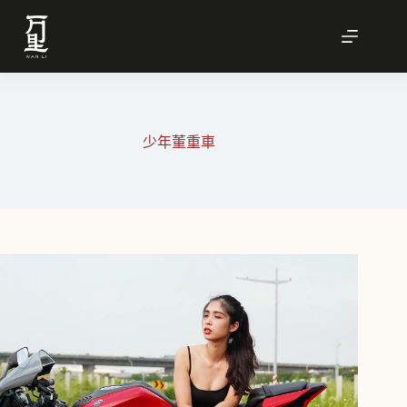
跳
至
主
要
內
容
少年董重車