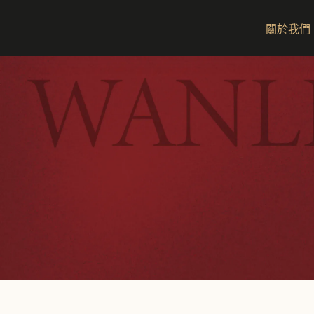
跳
至
關於我們
主
要
內
容