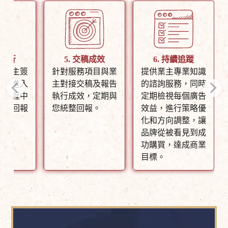
業執行
5. 交稿成效
6. 持續追蹤
與業主簽
針對服務項目與業
提供業主專業知識
項目進入
主對接交稿及報告
的諮詢服務，同時
，過程中
執行成效，定期與
定期檢視每個廣告
業主回報
您統整回報。
效益，進行策略優
度。
化和方向調整，讓
品牌從被看見到成
功購買，達成商業
目標。