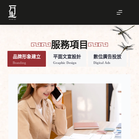
跳
至
主
要
內
容
服務項目
品牌形象建立
平面文宣設計
數位廣告投放
平
Branding
Graphic Design
Digital Ads
Pho