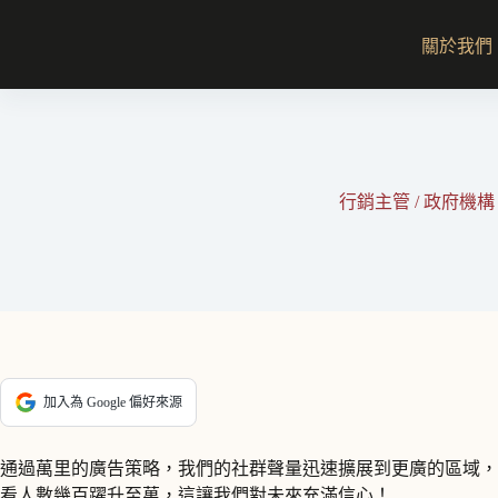
跳
至
關於我們
主
要
內
容
行銷主管 / 政府機構
加入為 Google 偏好來源
通過萬里的廣告策略，我們的社群聲量迅速擴展到更廣的區域，
看人數幾百躍升至萬，這讓我們對未來充滿信心！