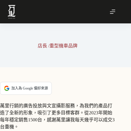
跳
至
主
要
內
容
店長 /重型機車品牌
加入為 Google 偏好來源
萬里行銷的廣告投放與文宣攝影服務，為我們的產品打
造了全新的形象，吸引了更多目標客群。從2023年開始
每年穩定銷售1500台，感謝萬里讓我每天幾乎可以成交3
台重機。